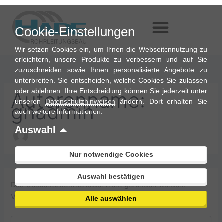
Suchen
Zum
nach:
Inhalt
Cookie-Einstellungen
springen
Wir setzen Cookies ein, um Ihnen die Webseitennutzung zu
erleichtern, unsere Produkte zu verbessern und auf Sie
zuzuschneiden sowie Ihnen personalisierte Angebote zu
unterbreiten. Sie entscheiden, welche Cookies Sie zulassen
oder ablehnen. Ihre Entscheidung können Sie jederzeit unter
Autorenname:
unseren
Datenschutzhinweisen
ändern. Dort erhalten Sie
gnadmin
auch weitere Informationen.
Auswahl
Nur notwendige Cookies
Auswahl bestätigen
Das Gesuchte konnte leider nicht gefunden werden.
Vielleicht hilft die Suchfunktion.
Alle auswählen